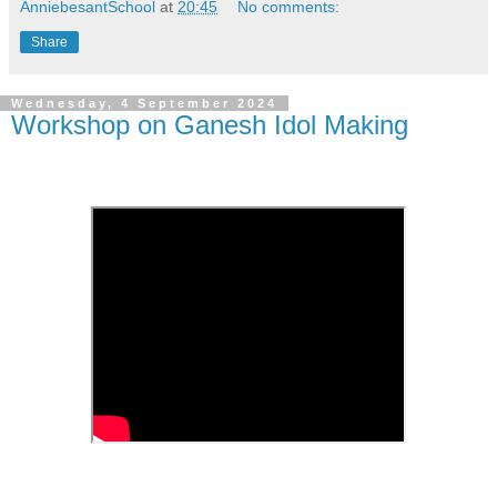
AnniebesantSchool
at
20:45
No comments:
Share
Wednesday, 4 September 2024
Workshop on Ganesh Idol Making