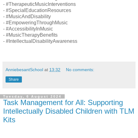
- #TherapeuticMusicInterventions
- #SpecialEducationResources
- #MusicAndDisability
- #EmpoweringThroughMusic
- #AccessibilityInMusic
- #MusicTherapyBenefits
- #IntellectualDisabilityAwareness
AnniebesantSchool
at
13:32
No comments:
Share
Tuesday, 6 August 2024
Task Management for All: Supporting
Intellectually Disabled Children with TLM
Kits