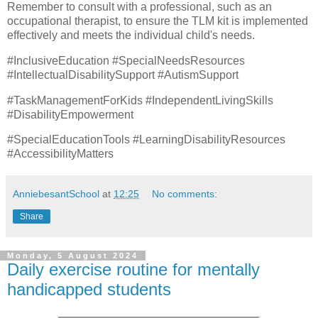
Remember to consult with a professional, such as an
occupational therapist, to ensure the TLM kit is implemented
effectively and meets the individual child's needs.
#InclusiveEducation #SpecialNeedsResources
#IntellectualDisabilitySupport #AutismSupport
#TaskManagementForKids #IndependentLivingSkills
#DisabilityEmpowerment
#SpecialEducationTools #LearningDisabilityResources
#AccessibilityMatters
AnniebesantSchool
at
12:25
No comments:
Share
Monday, 5 August 2024
Daily exercise routine for mentally
handicapped students