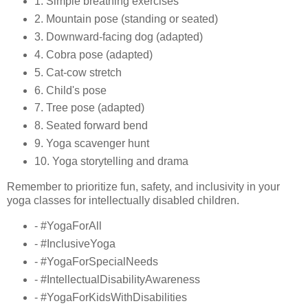
1. Simple breathing exercises
2. Mountain pose (standing or seated)
3. Downward-facing dog (adapted)
4. Cobra pose (adapted)
5. Cat-cow stretch
6. Child's pose
7. Tree pose (adapted)
8. Seated forward bend
9. Yoga scavenger hunt
10. Yoga storytelling and drama
Remember to prioritize fun, safety, and inclusivity in your
yoga classes for intellectually disabled children.
- #YogaForAll
- #InclusiveYoga
- #YogaForSpecialNeeds
- #IntellectualDisabilityAwareness
- #YogaForKidsWithDisabilities