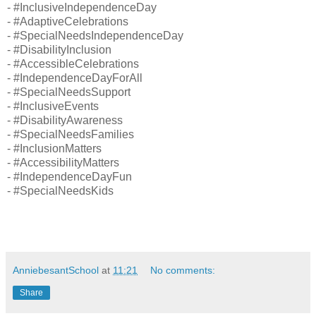
- #InclusiveIndependenceDay
- #AdaptiveCelebrations
- #SpecialNeedsIndependenceDay
- #DisabilityInclusion
- #AccessibleCelebrations
- #IndependenceDayForAll
- #SpecialNeedsSupport
- #InclusiveEvents
- #DisabilityAwareness
- #SpecialNeedsFamilies
- #InclusionMatters
- #AccessibilityMatters
- #IndependenceDayFun
- #SpecialNeedsKids
AnniebesantSchool
at
11:21
No comments:
Share