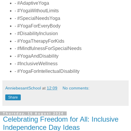
- #AdaptiveYoga
- #YogaWithoutLimits
- #SpecialNeedsYoga
- #YogaForEveryBody
- #DisabilityInclusion
- #YogaTherapyForKids
- #MindfulnessForSpecialNeeds
- #YogaAndDisability
- #InclusiveWellness
- #YogaForIntellectualDisability
AnniebesantSchool
at
12:09
No comments:
Share
Thursday, 15 August 2024
Celebrating Freedom for All: Inclusive
Independence Day Ideas