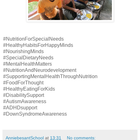
#NutritionForSpecialNeeds
#HealthyHabitsForHappyMinds
#NourishingMinds
#SpecialDietaryNeeds
#MentalHealthMatters
#NutritionAndNeurodevelopment
#SupportingMentalHealthThroughNutrition
#FoodForThought
#HealthyEatingForKids
#DisabilitySupport
#AutismAwareness
#ADHDsupport
#DownSyndromeAwareness
AnniebesantSchool
at
13:31
No comments: